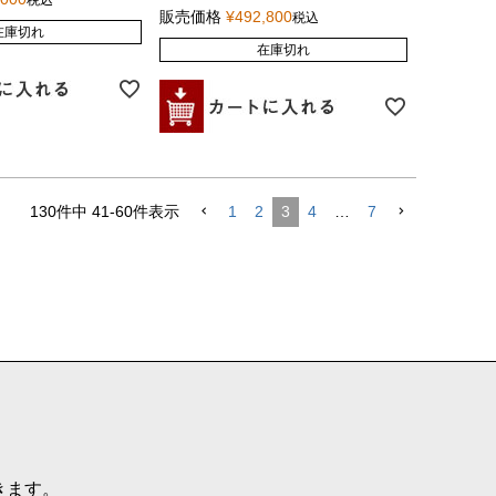
税込
販売価格
¥
492,800
税込
在庫切れ
在庫切れ
130
件中
41
-
60
件表示
1
2
3
4
…
7
きます。