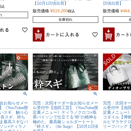
【10月1日頃出荷】
日頃出荷】
税込
販売価格
¥
519,200
販売価格
¥
464
税込
れ
在庫切れ
会お知らせメー
完売：次回オーダー会お知らせメー
完売：次回オ
《YouTube限
ル受付中【池田工芸】《YouTube限
ル受付中【池田工
いスギ、触り心
定裏メニュー》ティラノクロコ×翡
定裏メニュー
手良スギ、持ち
翠パイソンで仕立てる“粋”の精神を
コダイル【博
ま最高スギなバ
極めた、最高級ショルダートート
ルヒマラヤク
ソン×ティラノ
『粋スギ』（Iki Sugi）【10月1日頃
リーフバッグ【