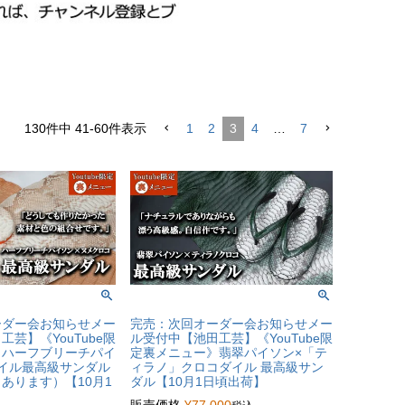
130
件中
41
-
60
件表示
1
2
3
4
…
7
ーダー会お知らせメー
完売：次回オーダー会お知らせメー
芸】《YouTube限
ル受付中【池田工芸】《YouTube限
》ハーフブリーチパイ
定裏メニュー》翡翠パイソン×「テ
イル最高級サンダル
ィラノ」クロコダイル 最高級サン
あります）【10月1
ダル【10月1日頃出荷】