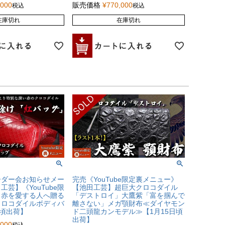
,000
販売価格
¥
770,000
税込
税込
在庫切れ
在庫切れ
ーダー会お知らせメー
完売《YouTube限定裏メニュー》
芸】《YouTube限
【池田工芸】超巨大クロコダイル
》赤を愛する人へ贈る
「デストロイ」大鷹紫「富を掴んで
クロコダイルボディバ
離さない」メガ顎財布≪ダイヤモン
日頃出荷】
ド二頭龍カンモデル≫【1月15日頃
出荷】
,000