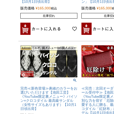
【10月1日頃出荷】
ン」【10月1日頃出
販売価格
¥
165,000
販売価格
¥
165,000
税込
在庫切れ
在庫切
完売≪新色登場≫鼻緒のカラーをお
≪完売：次回オーダ
選びいただけます【池田工芸】
ール受付中≫【池田
《YouTube限定裏メニュー》パイソ
《YouTube限定
ン×クロコダイル 最高級サンダル
別な力を宿す「厄除
（女性サイズもあります）【10月1
愛する人に贈る、最
日頃出荷】
コダイル「紅財布」
デル【10月1日頃出