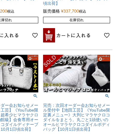
頃出荷】
,200
販売価格
¥
337,700
税込
税込
在庫切れ
在庫切れ
ーダー会お知らせメー
完売：次回オーダー会お知らせメー
芸】《YouTube限
ル受付中【池田工芸】《YouTube限
》超希少ヒマラヤクロ
定裏メニュー》大判ヒマラヤクロコ
物館級】会食専用オー
ダイルをまとう。丸ごと1頭使いの
ロコダイルディナーブ
オールヒマラヤクロコダイルボディ
10月1日頃出荷】
バッグ【10月1日頃出荷】