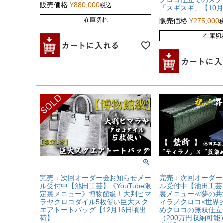
クロコ仕立てのスク
販売価格
¥
880,000
税込
「スギスギ」【10
在庫切れ
販売価格
¥
275,000
在庫切
完売：次回オーダー会お知らせメー
完売：次回オーダー
ル受付中【池田工芸】《YouTube限
ル受付中【池田工芸】
定裏メニュー》博物館級！大判ヒマ
裏メニュー≪夢の共
ラヤクロコダイル5枚使い巨大スク
ィラノクロコ×世界
エアトートバッグ【12月16日頃出
めクロコの無双仕立
荷】
（200万円収納可能