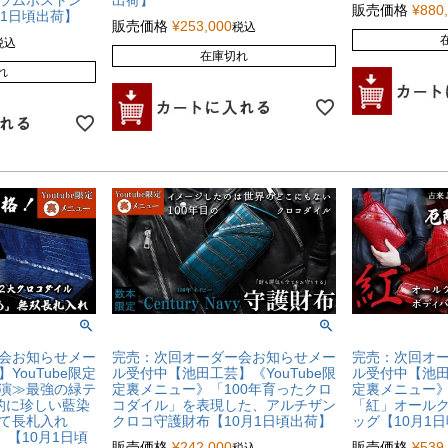
ラムボストン
出荷】
販売価格
¥
880
月1日頃出荷】
販売価格
¥
253,000
税込
税込
在庫切れ
れ
会お知らせメー
完売：次回オーダー会お知らせメー
完売：次回オ
YouTube限定
ル受付中【池田工芸】《YouTube限
ル受付中【池田工
演≫最強の緑テ
定裏メニュー》「100年育ったクロ
定裏メニュー
的に珍しい藍染
コダイル」を表現した、アルチザン
「紅」オール
て長札入れ
クロコ守護財布【10月1日頃出荷】
ッグ【10月1
）【10月1日頃
販売価格
¥
242,000
販売価格
¥
539