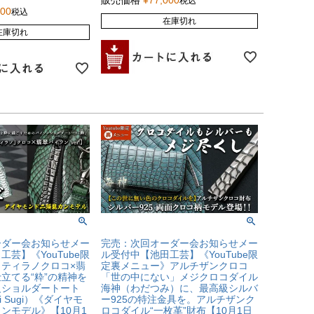
販売価格
¥
77,000
税込
000
税込
在庫切れ
在庫切れ
ーダー会お知らせメー
完売：次回オーダー会お知らせメー
芸】《YouTube限
ル受付中【池田工芸】《YouTube限
ティラノクロコ×翡
定裏メニュー》アルチザンクロコ
立てる“粋”の精神を
「世の中にない」メジクロコダイル
級ショルダートート
海神（わだつみ）に、最高級シルバ
i Sugi）《ダイヤモ
ー925の特注金具を。アルチザンク
ンモデル》【10月1
ロコダイル“一枚革”財布【10月1日