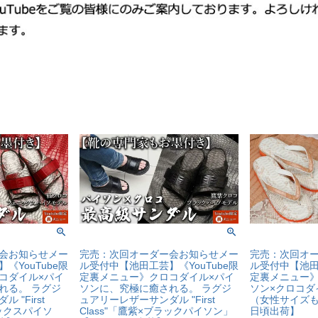
会お知らせメー
完売：次回オーダー会お知らせメー
完売：次回オ
《YouTube限
ル受付中【池田工芸】《YouTube限
ル受付中【池田工
コダイル×パイ
定裏メニュー》クロコダイル×パイ
定裏メニュー
れる。 ラグジ
ソンに、究極に癒される。 ラグジ
ソン×クロコダ
"First
ュアリーレザーサンダル "First
（女性サイズも
ニックスパイソ
Class"「鷹紫×ブラックパイソン」
日頃出荷】