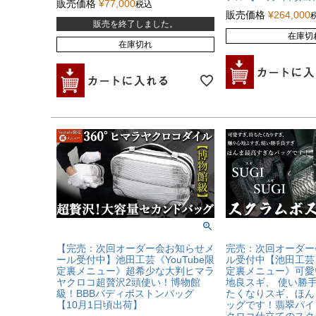
販売価格
¥
77,000
税込
販売価格
¥
264,000
販売を終了しました。
在庫切
在庫切れ
【完売：次回オーダー会お知らせメ
完売：次回オーダー
ール受付中】池田工芸《YouTube限
ル受付中【池田工芸】
定裏メニュー》超希少な大判ヒマラ
定裏メニュー》可愛
ヤクロコ超贅沢2頭使い！博物館
地良スギ、 使い勝
級！BBBバディボストンバッグ
たくなりスギ、ほん
【10月1日頃出荷】
ッグです！翡翠パイ