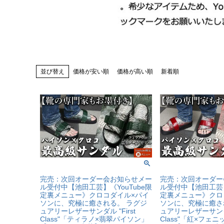
並び替え
価格が安い順
価格が高い順
新着順
完売：次回オーダー会お知らせメー
完売：次回オーダー
ル受付中【池田工芸】《YouTube限
ル受付中【池田工芸】
定裏メニュー》クロコダイル×パイ
定裏メニュー》クロ
ソンに、究極に癒される。 ラグジ
ソンに、究極に癒さ
ュアリーレザーサンダル "First
ュアリーレザーサンダル 
Class"「ティラノ×翡翠パイソン」
Class"「紅×フェ