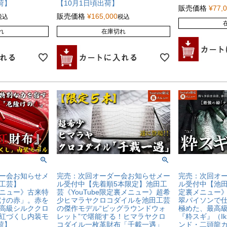
荷】
【10月1日頃出荷】
販売価格
¥
77,
販売価格
¥
165,000
税込
税込
れ
在庫切れ
ー会お知らせメ
完売：次回オーダー会お知らせメー
完売：次回オ
工芸】
ル受付中【先着順5本限定】池田工
ル受付中【池田工
裏メニュー》古来特
芸《YouTube限定裏メニュー》超希
定裏メニュー》
けの赤」。赤を
少ヒマラヤクロコダイルを池田工芸
翠パイソンで仕
高級シルククロ
の傑作モデル“ビッグラウンドウォ
極めた、最高
紅づくし内装モ
レット”で堪能する！ヒマラヤクロ
『粋スギ』（Ik
荷】
コダイル一枚革財布「千載一遇」
ンド・二頭龍カ