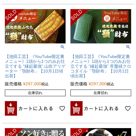
【池田工芸】《YouTube限定裏
【池田工芸】《YouTube限定裏
メニュー》1頭から1つのみお仕
メニュー》1頭から1つのみお仕
立てする “縁起最強” 山吹アリゲ
立てする “縁起最強” 常盤緑クロ
ーター「顎財布」【10月1日頃
コダイル「顎財布」【10月1日
出荷】
頃出荷】
販売価格
¥
297,000
販売価格
¥
297,000
税込
税込
在庫切れ
在庫切れ