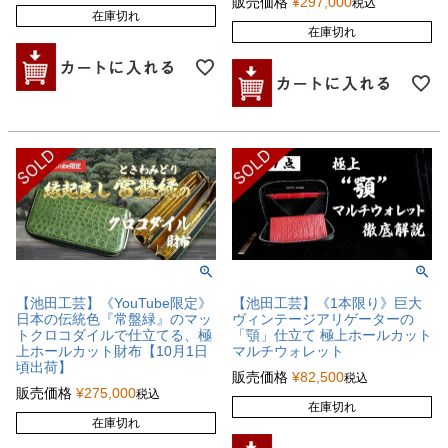
販売価格
¥
297,000
税込
在庫切れ
在庫切れ
【池田工芸】《YouTube限定》
【池田工芸】《1本限り》巨大
日本の伝統色『常盤緑』のマッ
ヴィンテージアリゲーターの
トクロコダイルで仕立てる、極
「顎」仕立て 極上ホールカット
上ホールカット財布【10月1日
マルチウォレット
頃出荷】
販売価格
¥
82,500
税込
販売価格
¥
275,000
税込
在庫切れ
在庫切れ