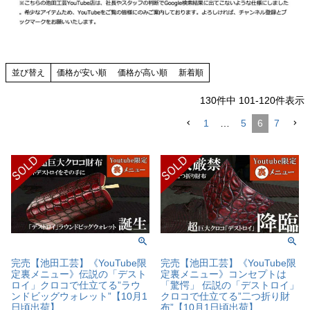
並び替え
価格が安い順
価格が高い順
新着順
130
件中
101
-
120
件表示
1
…
5
6
7
完売【池田工芸】《YouTube限
完売【池田工芸】《YouTube限
定裏メニュー》伝説の「デスト
定裏メニュー》コンセプトは
ロイ」クロコで仕立てる”ラウ
「驚愕」 伝説の「デストロイ」
ンドビッグウォレット”【10月1
クロコで仕立てる”二つ折り財
日頃出荷】
布”【10月1日頃出荷】