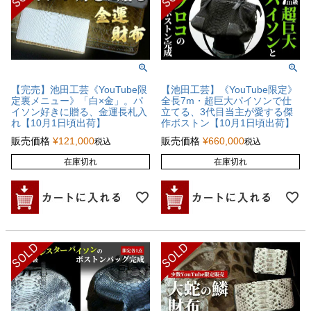
【完売】池田工芸《YouTube限
【池田工芸】《YouTube限定》
定裏メニュー》「白×金」。パ
全長7m・超巨大パイソンで仕
イソン好きに贈る、金運長札入
立てる、3代目当主が愛する傑
れ【10月1日頃出荷】
作ボストン【10月1日頃出荷】
販売価格
¥
121,000
販売価格
¥
660,000
税込
税込
在庫切れ
在庫切れ