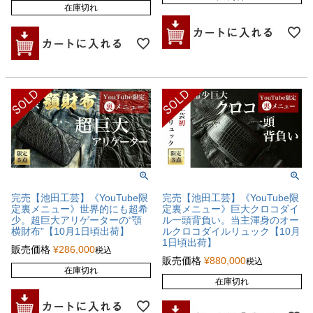
在庫切れ
完売【池田工芸】《YouTube限
完売【池田工芸】《YouTube限
定裏メニュー》世界的にも超希
定裏メニュー》巨大クロコダイ
少。超巨大アリゲーターの“顎
ル一頭背負い。当主渾身のオー
横財布”【10月1日頃出荷】
ルクロコダイルリュック【10月
1日頃出荷】
販売価格
¥
286,000
税込
販売価格
¥
880,000
税込
在庫切れ
在庫切れ