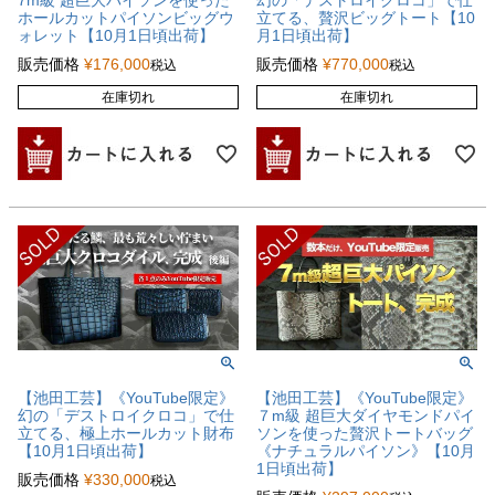
7m級 超巨大パイソンを使った
幻の「デストロイクロコ」で仕
ホールカットパイソンビッグウ
立てる、贅沢ビッグトート【10
ォレット【10月1日頃出荷】
月1日頃出荷】
販売価格
¥
176,000
販売価格
¥
770,000
税込
税込
在庫切れ
在庫切れ
【池田工芸】《YouTube限定》
【池田工芸】《YouTube限定》
幻の「デストロイクロコ」で仕
７m級 超巨大ダイヤモンドパイ
立てる、極上ホールカット財布
ソンを使った贅沢トートバッグ
【10月1日頃出荷】
《ナチュラルパイソン》【10月
1日頃出荷】
販売価格
¥
330,000
税込