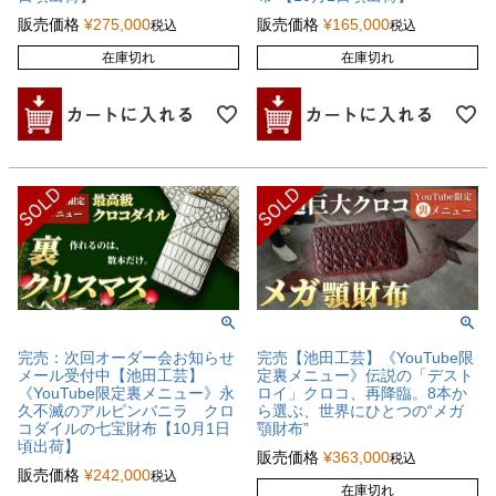
販売価格
¥
275,000
販売価格
¥
165,000
税込
税込
在庫切れ
在庫切れ
完売：次回オーダー会お知らせ
完売【池田工芸】《YouTube限
メール受付中【池田工芸】
定裏メニュー》伝説の「デスト
《YouTube限定裏メニュー》永
ロイ」クロコ、再降臨。8本か
久不滅のアルピンバニラ クロ
ら選ぶ、世界にひとつの“メガ
コダイルの七宝財布【10月1日
顎財布”
頃出荷】
販売価格
¥
363,000
税込
販売価格
¥
242,000
税込
在庫切れ