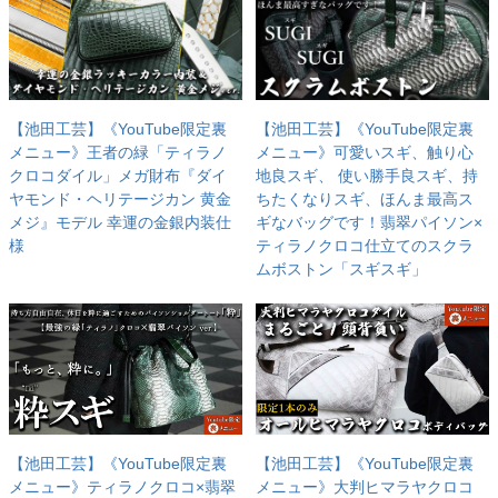
【池田工芸】《YouTube限定裏
【池田工芸】《YouTube限定裏
メニュー》王者の緑「ティラノ
メニュー》可愛いスギ、触り心
クロコダイル」メガ財布『ダイ
地良スギ、 使い勝手良スギ、持
ヤモンド・ヘリテージカン 黄金
ちたくなりスギ、ほんま最高ス
メジ』モデル 幸運の金銀内装仕
ギなバッグです！翡翠パイソン×
様
ティラノクロコ仕立てのスクラ
ムボストン「スギスギ」
【池田工芸】《YouTube限定裏
【池田工芸】《YouTube限定裏
メニュー》ティラノクロコ×翡翠
メニュー》大判ヒマラヤクロコ