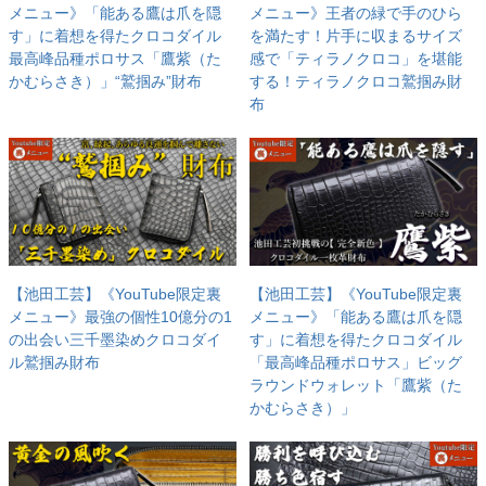
メニュー》「能ある鷹は爪を隠
メニュー》王者の緑で手のひら
す」に着想を得たクロコダイル
を満たす！片手に収まるサイズ
最高峰品種ポロサス「鷹紫（た
感で「ティラノクロコ」を堪能
かむらさき）」“鷲掴み”財布
する！ティラノクロコ鷲掴み財
布
【池田工芸】《YouTube限定裏
【池田工芸】《YouTube限定裏
メニュー》最強の個性10億分の1
メニュー》「能ある鷹は爪を隠
の出会い三千墨染めクロコダイ
す」に着想を得たクロコダイル
ル鷲掴み財布
「最高峰品種ポロサス」ビッグ
ラウンドウォレット「鷹紫（た
かむらさき）」